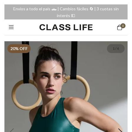
Envíos a todo el país 🛻 | Cambios fáciles 🔄️ | 3 cuotas sin
interés 💵
0
20
% OFF
1
/
4