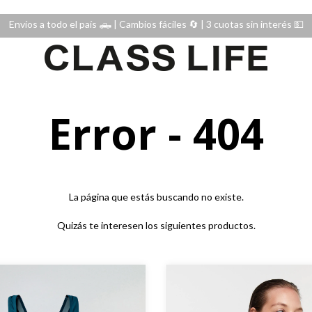
Envíos a todo el país 🛻 | Cambios fáciles 🔄️ | 3 cuotas sin interés 💵
Error - 404
La página que estás buscando no existe.
Quizás te interesen los siguientes productos.