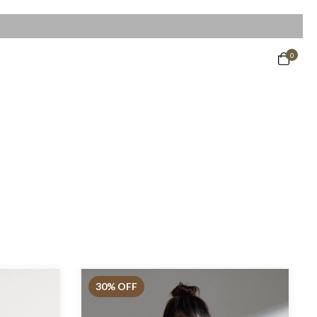
0
30
% OFF