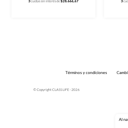
3
cuotas sin interés de
$28.666,67
3
cuo
Términos y condiciones
Cambi
© Copyright CLASS LIFE - 2026
Al na