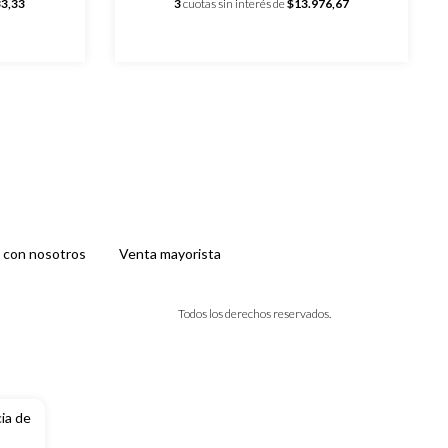
33,33
3
cuotas sin interés de
$13.976,67
 con nosotros
Venta mayorista
Todos los derechos reservados.
cia de