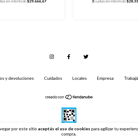
3
cuotas sin interés de
$28.3
tas sin interés de
$29.666,67
os y devoluciones
Cuidados
Locales
Empresa
Trabajá
vegar por este sitio
aceptás el uso de cookies
para agilizar tu experien
compra.
Defensa de las y los consumidores. Para reclamos
ingrese aquí