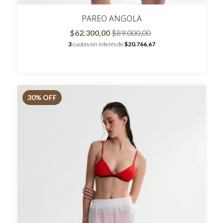
PAREO ANGOLA
$62.300,00
$89.000,00
3
cuotas sin interés de
$20.766,67
30
% OFF