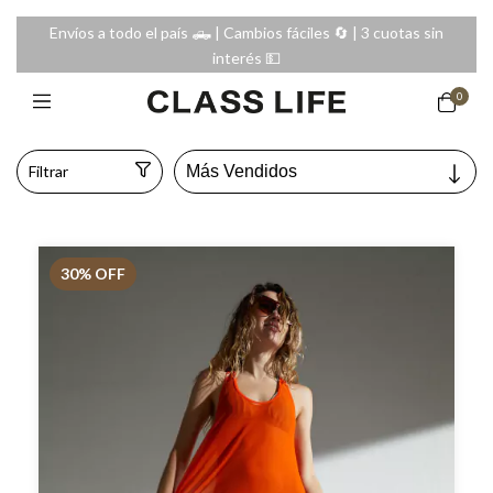
Envíos a todo el país 🛻 | Cambios fáciles 🔄️ | 3 cuotas sin
interés 💵
0
Filtrar
30
% OFF