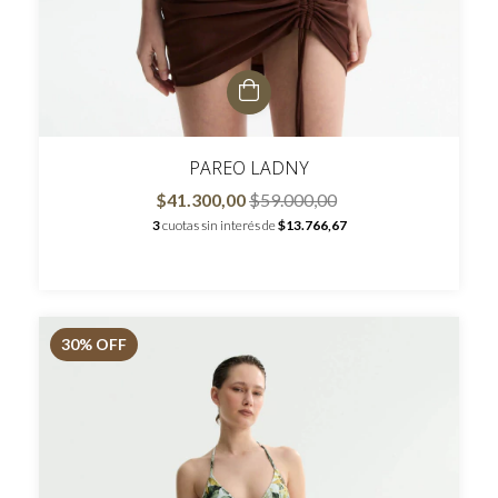
PAREO LADNY
$41.300,00
$59.000,00
3
cuotas sin interés de
$13.766,67
30
% OFF