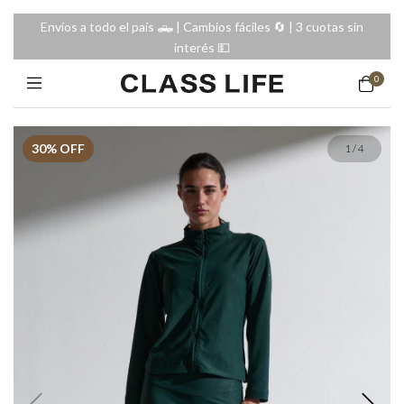
Envíos a todo el país 🛻 | Cambios fáciles 🔄️ | 3 cuotas sin
interés 💵
0
30
% OFF
1
/
4