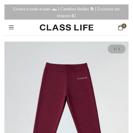
Envíos a todo el país 🛻 | Cambios fáciles 🔄️ | 3 cuotas sin
interés 💵
0
1
/
1