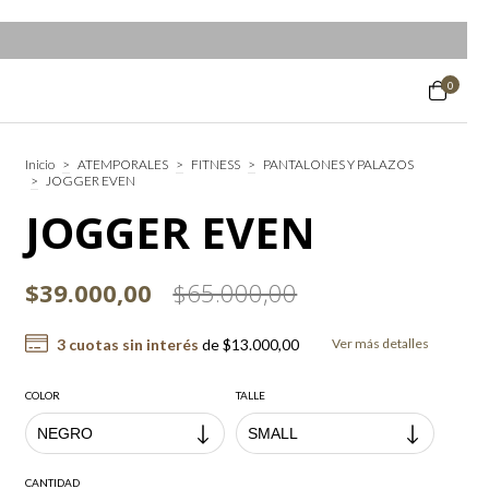
0
Inicio
>
ATEMPORALES
>
FITNESS
>
PANTALONES Y PALAZOS
>
JOGGER EVEN
JOGGER EVEN
$39.000,00
$65.000,00
3
cuotas sin interés
de
$13.000,00
Ver más detalles
COLOR
TALLE
CANTIDAD