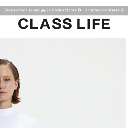
Envíos a todo el país 🛻 | Cambios fáciles 🔄️ | 3 cuotas sin interés 💵