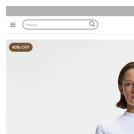
40
% OFF