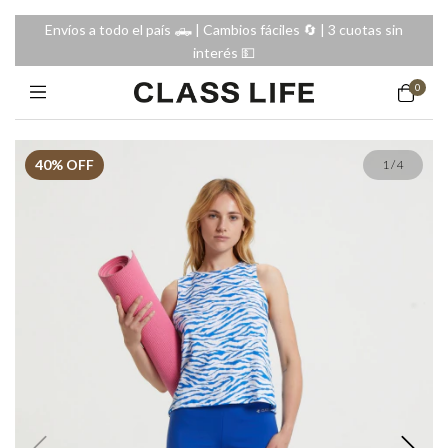
Envíos a todo el país 🛻 | Cambios fáciles 🔄️ | 3 cuotas sin
interés 💵
0
40
% OFF
1
/
4