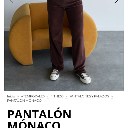
Inicio
>
ATEMPORALES
>
FITNESS
>
PANTALONES Y PALAZOS
>
PANTALÓN MÓNACO
PANTALÓN
MÓNACO