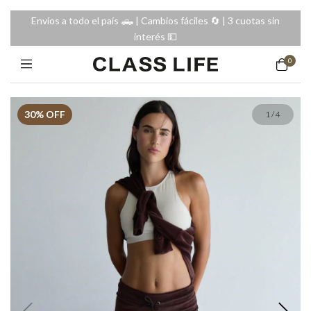
Envíos a todo el país 🛻 | Cambios fáciles 🔄️ | 3 cuotas sin
interés 💵
0
30
% OFF
1
/
4