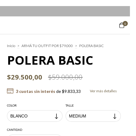
0
Inicio
>
ARMÁ TU OUTFIT POR $79.000
>
POLERA BASIC
POLERA BASIC
$29.500,00
$59.000,00
3
cuotas sin interés
de
$9.833,33
Ver más detalles
COLOR
TALLE
CANTIDAD