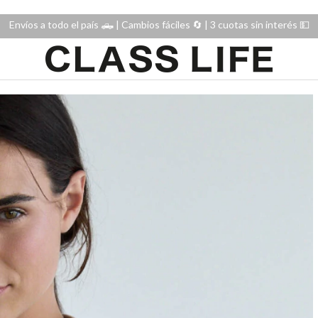
Envíos a todo el país 🛻 | Cambios fáciles 🔄️ | 3 cuotas sin interés 💵