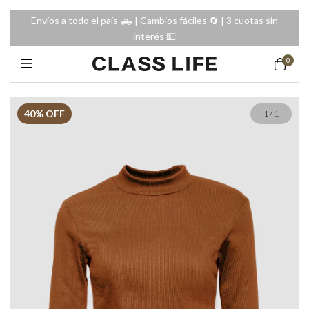
Envíos a todo el país 🛻 | Cambios fáciles 🔄️ | 3 cuotas sin
interés 💵
0
40
% OFF
1
/
1