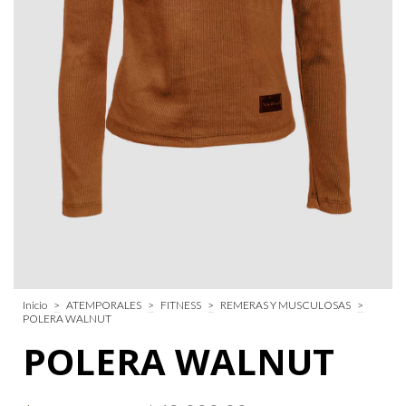
Inicio
>
ATEMPORALES
>
FITNESS
>
REMERAS Y MUSCULOSAS
>
POLERA WALNUT
POLERA WALNUT