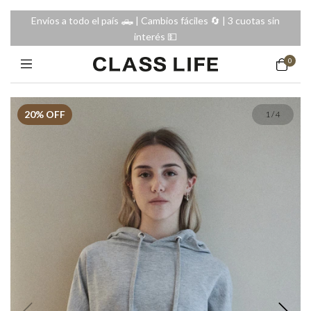
Envíos a todo el país 🛻 | Cambios fáciles 🔄️ | 3 cuotas sin
interés 💵
0
20
% OFF
1
/
4