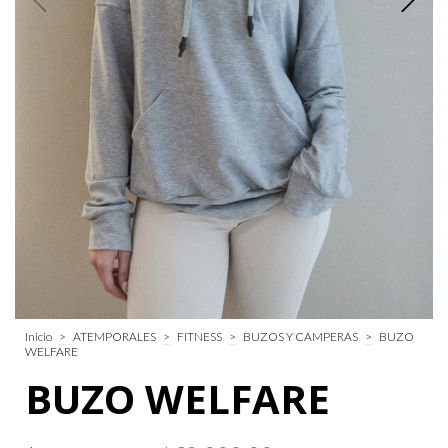
Inicio
>
ATEMPORALES
>
FITNESS
>
BUZOS Y CAMPERAS
>
BUZO
WELFARE
BUZO WELFARE