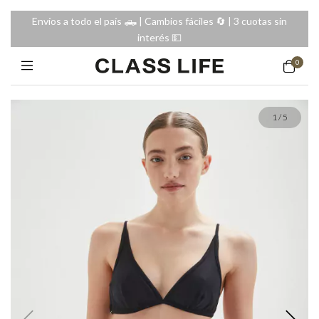
Envíos a todo el país 🛻 | Cambios fáciles 🔄️ | 3 cuotas sin
interés 💵
0
1
/
5