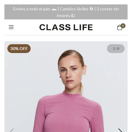
Envíos a todo el país 🛻 | Cambios fáciles 🔄️ | 3 cuotas sin
interés 💵
0
30
% OFF
1
/
8