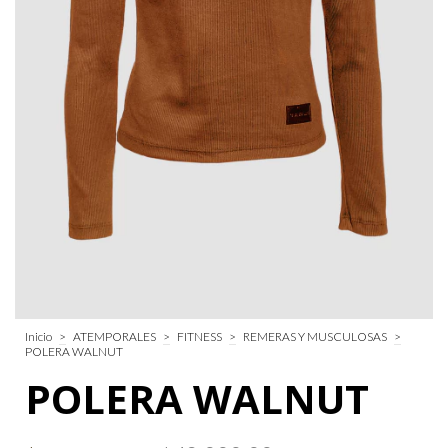
Inicio
>
ATEMPORALES
>
FITNESS
>
REMERAS Y MUSCULOSAS
>
POLERA WALNUT
POLERA WALNUT