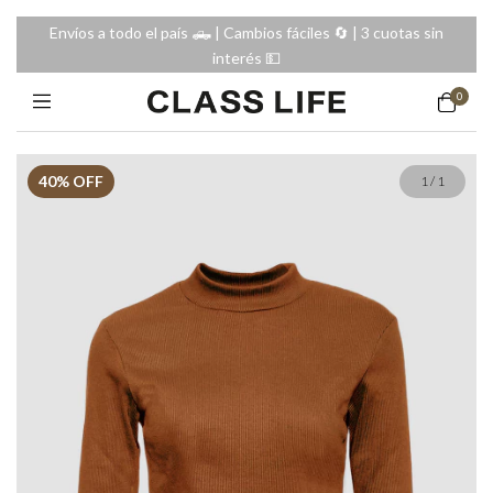
Envíos a todo el país 🛻 | Cambios fáciles 🔄️ | 3 cuotas sin
interés 💵
0
40
% OFF
1
/
1